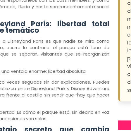
grafos espontáneos con los cast members, y cómo
a
 cómodo, fluido y hasta sorprendentemente social
d
m
eyland París: libertad total
m
e temático
c
lo a Disneyland París es que nadie te mira como
l
o, ocurre lo contrario: el parque está lleno de
i
 que se separan, visitantes que se reorganizan
p
v
 una ventaja enorme: libertad absoluta.
c
d
co veces seguidas sin dar explicaciones. Puedes
tezca entre Disneyland Park y Disney Adventure
s
 frente al castillo sin sentir que “hay que hacer
libertad. Es cómo el parque está, sin decirlo en voz
ra quienes van solos.
 atajo secreto que cambia