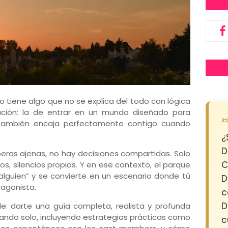
rio tiene algo que no se explica del todo con lógica
sación: la de entrar en un mundo diseñado para

 también encaja perfectamente contigo cuando
¿
D
eras ajenas, no hay decisiones compartidas. Solo
C
os, silencios propios. Y en ese contexto, el parque
 alguien” y se convierte en un escenario donde tú
D
agonista.
c
D
le: darte una guía completa, realista y profunda
ajando solo, incluyendo estrategias prácticas como
c