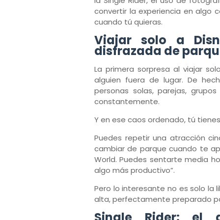
la Single Rider, el uso de fotó
convertir la experiencia en algo
cuando tú quieras.
Viajar solo a Disn
disfrazada de parqu
La primera sorpresa al viajar so
alguien fuera de lugar. De hech
personas solas, parejas, grupos
constantemente.
Y en ese caos ordenado, tú tienes
Puedes repetir una atracción cin
cambiar de parque cuando te ape
World. Puedes sentarte media hora
algo más productivo”.
Pero lo interesante no es solo la 
alta, perfectamente preparado pa
Single Rider: el