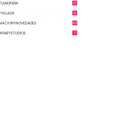
YLANDPARK
17
YVILLAGE
6
RMACIONYNOVEDADES
83
ISNEYSTUDIOS
7