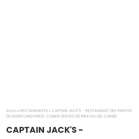
Inicio
RESTAURANTES
CAPTAIN JACK'S - RESTAURANT DES PIRATES
EN DISNEYLAND PARÍS: COMER DENTRO DE PIRATAS DEL CARIBE
CAPTAIN JACK'S -