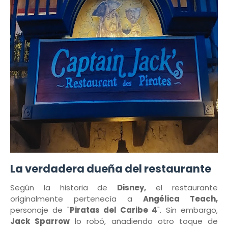
La verdadera dueña del restaurante
Según la historia de
Disney,
el restaurante
originalmente pertenecía a
Angélica Teach,
personaje de "
Piratas del Caribe 4
". Sin embargo,
Jack Sparrow
lo robó, añadiendo otro toque de