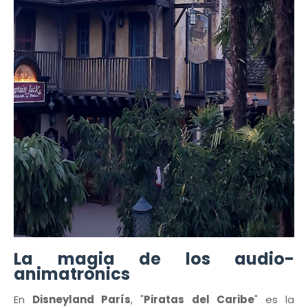
La magia de los audio-
animatronics
En
Disneyland París
, "
Piratas del Caribe
" es la