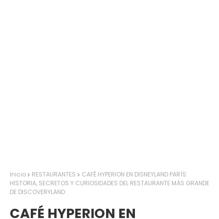
Inicio
RESTAURANTES
CAFÉ HYPERION EN DISNEYLAND PARÍS:
HISTORIA, SECRETOS Y CURIOSIDADES DEL RESTAURANTE MÁS GRANDE
DE DISCOVERYLAND
CAFÉ HYPERION EN